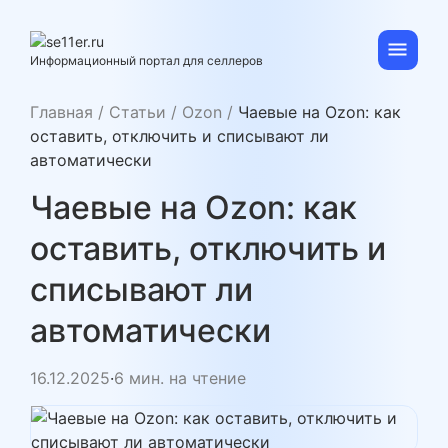
Skip
to
content
se11er.ru
Информационный портал для селлеров
Главная
/
Статьи
/
Ozon
/
Чаевые на Ozon: как
оставить, отключить и списывают ли
автоматически
Чаевые на Ozon: как
оставить, отключить и
списывают ли
автоматически
16.12.2025
·
6 мин. на чтение