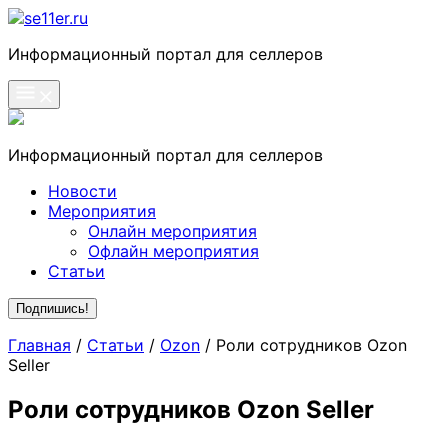
Skip
to
se11er.ru
Информационный портал для селлеров
content
Информационный портал для селлеров
Новости
Мероприятия
Онлайн мероприятия
Офлайн мероприятия
Статьи
Подпишись!
Главная
/
Статьи
/
Ozon
/
Роли сотрудников Ozon
Seller
Роли сотрудников Ozon Seller