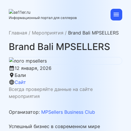
Skip
to
content
se11er.ru
Информационный портал для селлеров
Главная
/
Мероприятия
/
Brand Bali MPSELLERS
Brand Bali MPSELLERS
calendar_month
12 января, 2026
location_on
Бали
language
Сайт
Всегда проверяйте данные на сайте
мероприятия
Организатор:
MPSellers Business Club
Успешный бизнес в современном мире