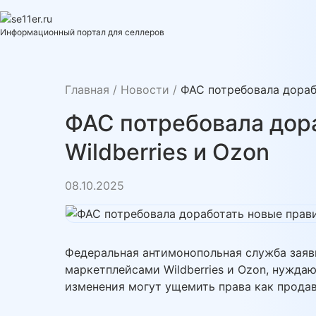
Skip
to
se11er.ru
Информационный портал для селлеров
content
Главная
/
Новости
/
ФАС потребовала дорабо
ФАС потребовала дор
Wildberries и Ozon
08.10.2025
Федеральная антимонопольная служба заяви
маркетплейсами Wildberries и Ozon, нуждаю
изменения могут ущемить права как продавц