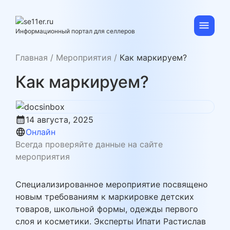
Skip
to
content
se11er.ru
Информационный портал для селлеров
Главная
/
Мероприятия
/
Как маркируем?
Как маркируем?
calendar_month
14 августа, 2025
language
Онлайн
Всегда проверяйте данные на сайте
мероприятия
Специализированное мероприятие посвящено
новым требованиям к маркировке детских
товаров, школьной формы, одежды первого
слоя и косметики. Эксперты Ипати Растислав