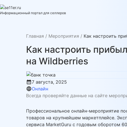
Skip
to
se11er.ru
Информационный портал для селлеров
content
Главная
/
Мероприятия
/
Как настроить при
Как настроить прибы
на Wildberries
calendar_month
7 августа, 2025
language
Онлайн
Всегда проверяйте данные на сайте меропр
Профессиональное онлайн-мероприятие по
товаров на крупнейшем маркетплейсе. Эксп
сервиса MarketGuru с годовым оборотом 6