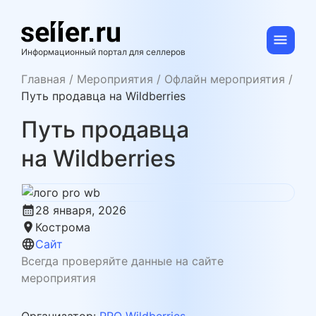
Skip
to
content
se11er.ru
Информационный портал для селлеров
Главная
/
Мероприятия
/
Офлайн мероприятия
/
Путь продавца на Wildberries
Путь продавца
на Wildberries
calendar_month
28 января, 2026
location_on
Кострома
language
Сайт
Всегда проверяйте данные на сайте
мероприятия