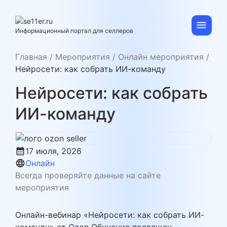
Skip
to
content
se11er.ru
Информационный портал для селлеров
Главная
/
Мероприятия
/
Онлайн мероприятия
/
Нейросети: как собрать ИИ-команду
Нейросети: как собрать
ИИ-команду
calendar_month
17 июля, 2026
language
Онлайн
Всегда проверяйте данные на сайте
мероприятия
Онлайн-вебинар «Нейросети: как собрать ИИ-