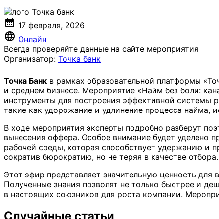
calendar_month
17 февраля, 2026
language
Онлайн
Всегда проверяйте данные на сайте мероприятия
Организатор:
Точка банк
Точка Банк
в рамках образовательной платформы «То
и среднем бизнесе. Мероприятие «Найм без боли: ка
инструменты для построения эффективной системы ре
такие как удорожание и удлинение процесса найма, и
В ходе мероприятия эксперты подробно разберут поэ
вынесения оффера. Особое внимание будет уделено п
рабочей среды, которая способствует удержанию и п
сократив бюрократию, но не теряя в качестве отбора.
Этот эфир представляет значительную ценность для 
Полученные знания позволят не только быстрее и де
в настоящих союзников для роста компании. Меропр
Случайные статьи