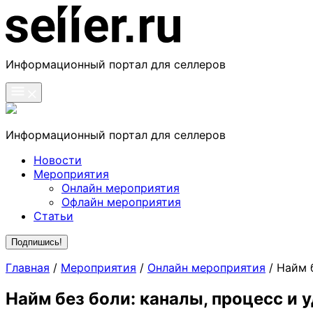
Skip
to
content
se11er.ru
Информационный портал для селлеров
Информационный портал для селлеров
Новости
Мероприятия
Онлайн мероприятия
Офлайн мероприятия
Статьи
Подпишись!
Главная
/
Мероприятия
/
Онлайн мероприятия
/
Найм 
Найм без боли: каналы, процесс и