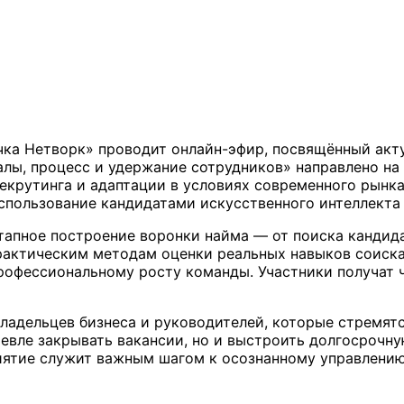
чка Нетворк» проводит онлайн-эфир, посвящённый акт
налы, процесс и удержание сотрудников» направлено н
крутинга и адаптации в условиях современного рынка 
спользование кандидатами искусственного интеллекта
тапное построение воронки найма — от поиска кандида
рактическим методам оценки реальных навыков соиска
рофессиональному росту команды. Участники получат ч
владельцев бизнеса и руководителей, которые стремят
шевле закрывать вакансии, но и выстроить долгосроч
иятие служит важным шагом к осознанному управлени