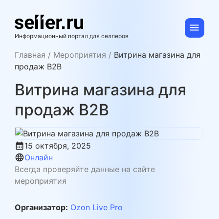
Skip
to
content
se11er.ru
Информационный портал для селлеров
Главная
/
Мероприятия
/
Витрина магазина для
продаж B2B
Витрина магазина для
продаж B2B
calendar_month
15 октября, 2025
language
Онлайн
Всегда проверяйте данные на сайте
мероприятия
Организатор:
Ozon Live Pro