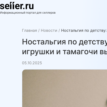
Skip
to
se11er.ru
Информационный портал для селлеров
content
Главная
/
Новости
/
Ностальгия по детству:
Ностальгия по детству
игрушки и тамагочи в
05.10.2025