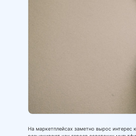
На маркетплейсах заметно вырос интерес к
разыскивают как героев советских мультфи