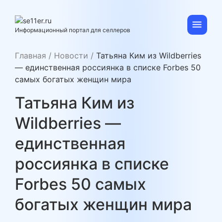
Skip
to
content
se11er.ru
Информационный портал для селлеров
Главная
/
Новости
/
Татьяна Ким из Wildberries
— единственная россиянка в списке Forbes 50
самых богатых женщин мира
Татьяна Ким из
Wildberries —
единственная
россиянка в списке
Forbes 50 самых
богатых женщин мира