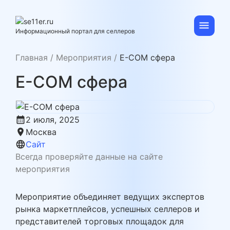
Skip
to
content
se11er.ru
Информационный портал для селлеров
Главная
/
Мероприятия
/
E-COM сфера
E-COM сфера
calendar_month
2 июля, 2025
location_on
Москва
language
Сайт
Всегда проверяйте данные на сайте
мероприятия
Мероприятие объединяет ведущих экспертов
рынка маркетплейсов, успешных селлеров и
представителей торговых площадок для