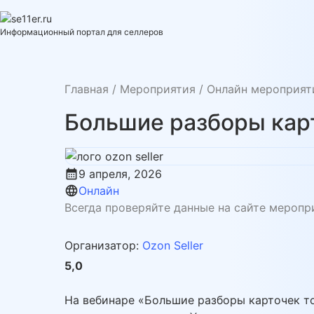
Skip
to
se11er.ru
Информационный портал для селлеров
content
Главная
/
Мероприятия
/
Онлайн мероприят
Большие разборы карт
calendar_month
9 апреля, 2026
language
Онлайн
Всегда проверяйте данные на сайте меропр
Организатор:
Ozon Seller
5,0
На вебинаре «Большие разборы карточек т