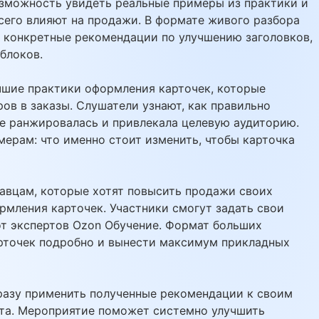
озможность увидеть реальные примеры из практики и
всего влияют на продажи. В формате живого разбора
 конкретные рекомендации по улучшению заголовков,
блоков.
чшие практики оформления карточек, которые
в в заказы. Слушатели узнают, как правильно
ше ранжировалась и привлекала целевую аудиторию.
ерам: что именно стоит изменить, чтобы карточка
авцам, которые хотят повысить продажи своих
рмления карточек. Участники смогут задать свои
от экспертов Ozon Обучение. Формат больших
арточек подробно и вынести максимум прикладных
разу применить полученные рекомендации к своим
ота. Мероприятие поможет системно улучшить